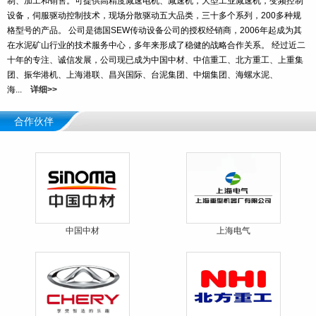
制、加工和销售。可提供高精度减速电机、减速机，大型工业减速机，变频控制
设备，伺服驱动控制技术，现场分散驱动五大品类，三十多个系列，200多种规
格型号的产品。 公司是德国SEW传动设备公司的授权经销商，2006年起成为其
在水泥矿山行业的技术服务中心，多年来形成了稳健的战略合作关系。 经过近二
十年的专注、诚信发展，公司现已成为中国中材、中信重工、北方重工、上重集
团、振华港机、上海港联、昌兴国际、台泥集团、中烟集团、海螺水泥、
海...
详细>>
合作伙伴
中国中材
上海电气