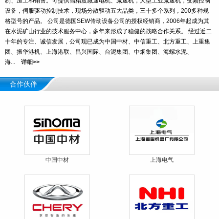
制、加工和销售。可提供高精度减速电机、减速机，大型工业减速机，变频控制
设备，伺服驱动控制技术，现场分散驱动五大品类，三十多个系列，200多种规
格型号的产品。 公司是德国SEW传动设备公司的授权经销商，2006年起成为其
在水泥矿山行业的技术服务中心，多年来形成了稳健的战略合作关系。 经过近二
十年的专注、诚信发展，公司现已成为中国中材、中信重工、北方重工、上重集
团、振华港机、上海港联、昌兴国际、台泥集团、中烟集团、海螺水泥、
海...
详细>>
合作伙伴
中国中材
上海电气