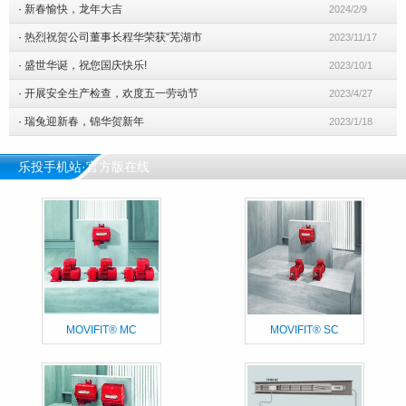
·
新春愉快，龙年大吉
2024/2/9
·
热烈祝贺公司董事长程华荣获“芜湖市
2023/11/17
·
盛世华诞，祝您国庆快乐!
2023/10/1
·
开展安全生产检查，欢度五一劳动节
2023/4/27
·
瑞兔迎新春，锦华贺新年
2023/1/18
乐投手机站·官方版在线
MOVIFIT® MC
MOVIFIT® SC