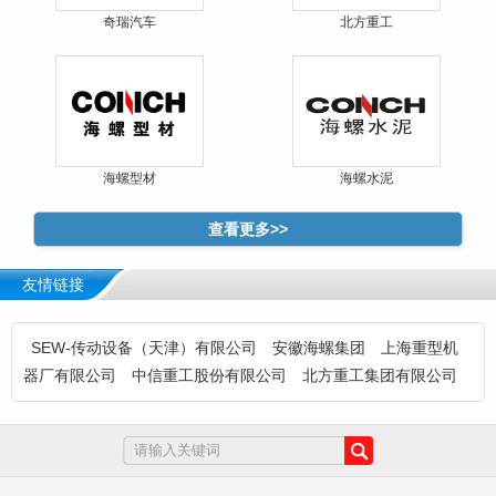
奇瑞汽车
北方重工
海螺型材
海螺水泥
查看更多>>
友情链接
SEW-传动设备（天津）有限公司
安徽海螺集团
上海重型机
器厂有限公司
中信重工股份有限公司
北方重工集团有限公司