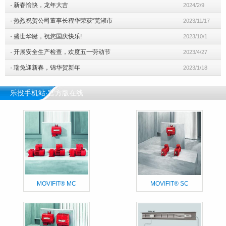
·
新春愉快，龙年大吉
2024/2/9
·
热烈祝贺公司董事长程华荣获“芜湖市
2023/11/17
·
盛世华诞，祝您国庆快乐!
2023/10/1
·
开展安全生产检查，欢度五一劳动节
2023/4/27
·
瑞兔迎新春，锦华贺新年
2023/1/18
乐投手机站·官方版在线
MOVIFIT® MC
MOVIFIT® SC