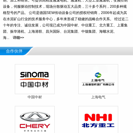
制、加工和销售。可提供高精度减速电机、减速机，大型工业减速机，变频控制
设备，伺服驱动控制技术，现场分散驱动五大品类，三十多个系列，200多种规
格型号的产品。 公司是德国SEW传动设备公司的授权经销商，2006年起成为其
在水泥矿山行业的技术服务中心，多年来形成了稳健的战略合作关系。 经过近二
十年的专注、诚信发展，公司现已成为中国中材、中信重工、北方重工、上重集
团、振华港机、上海港联、昌兴国际、台泥集团、中烟集团、海螺水泥、
海...
详细>>
合作伙伴
中国中材
上海电气