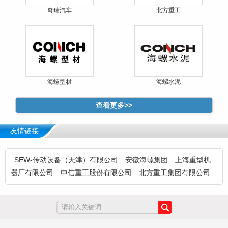
奇瑞汽车
北方重工
海螺型材
海螺水泥
查看更多>>
友情链接
SEW-传动设备（天津）有限公司
安徽海螺集团
上海重型机
器厂有限公司
中信重工股份有限公司
北方重工集团有限公司