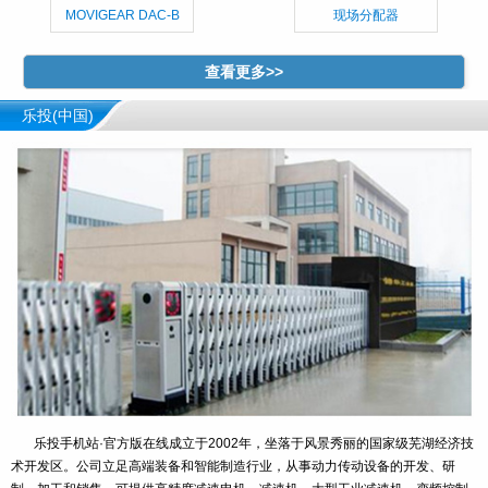
MOVIGEAR DAC-B
现场分配器
查看更多>>
乐投(中国)
乐投手机站·官方版在线成立于2002年，坐落于风景秀丽的国家级芜湖经济技
术开发区。公司立足高端装备和智能制造行业，从事动力传动设备的开发、研