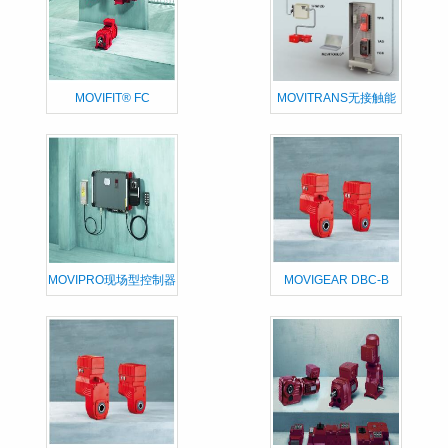
MOVIFIT® FC
MOVITRANS无接触能
量
MOVIPRO现场型控制器
MOVIGEAR DBC-B