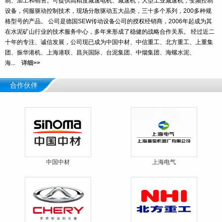
制、加工和销售。可提供高精度减速电机、减速机，大型工业减速机，变频控制
设备，伺服驱动控制技术，现场分散驱动五大品类，三十多个系列，200多种规
格型号的产品。 公司是德国SEW传动设备公司的授权经销商，2006年起成为其
在水泥矿山行业的技术服务中心，多年来形成了稳健的战略合作关系。 经过近二
十年的专注、诚信发展，公司现已成为中国中材、中信重工、北方重工、上重集
团、振华港机、上海港联、昌兴国际、台泥集团、中烟集团、海螺水泥、
海...
详细>>
合作伙伴
中国中材
上海电气