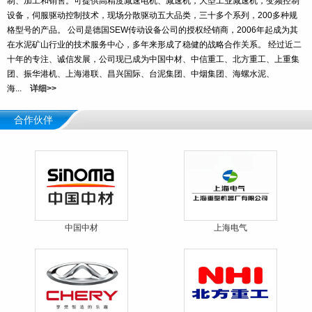
制、加工和销售。可提供高精度减速电机、减速机，大型工业减速机，变频控制
设备，伺服驱动控制技术，现场分散驱动五大品类，三十多个系列，200多种规
格型号的产品。 公司是德国SEW传动设备公司的授权经销商，2006年起成为其
在水泥矿山行业的技术服务中心，多年来形成了稳健的战略合作关系。 经过近二
十年的专注、诚信发展，公司现已成为中国中材、中信重工、北方重工、上重集
团、振华港机、上海港联、昌兴国际、台泥集团、中烟集团、海螺水泥、
海...
详细>>
合作伙伴
中国中材
上海电气