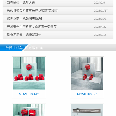
·
新春愉快，龙年大吉
2024/2/9
·
热烈祝贺公司董事长程华荣获“芜湖市
2023/11/17
·
盛世华诞，祝您国庆快乐!
2023/10/1
·
开展安全生产检查，欢度五一劳动节
2023/4/27
·
瑞兔迎新春，锦华贺新年
2023/1/18
乐投手机站·官方版在线
MOVIFIT® MC
MOVIFIT® SC