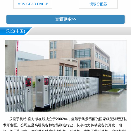
MOVIGEAR DAC-B
现场分配器
查看更多>>
乐投(中国)
乐投手机站·官方版在线成立于2002年，坐落于风景秀丽的国家级芜湖经济技
术开发区。公司立足高端装备和智能制造行业，从事动力传动设备的开发、研