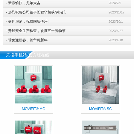
·
新春愉快，龙年大吉
2024/2/9
·
热烈祝贺公司董事长程华荣获“芜湖市
2023/11/17
·
盛世华诞，祝您国庆快乐!
2023/10/1
·
开展安全生产检查，欢度五一劳动节
2023/4/27
·
瑞兔迎新春，锦华贺新年
2023/1/18
乐投手机站·官方版在线
MOVIFIT® MC
MOVIFIT® SC