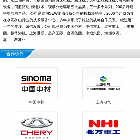
制、加工和销售。可提供高精度减速电机、减速机，大型工业减速机，变频控制
设备，伺服驱动控制技术，现场分散驱动五大品类，三十多个系列，200多种规
格型号的产品。 公司是德国SEW传动设备公司的授权经销商，2006年起成为其
在水泥矿山行业的技术服务中心，多年来形成了稳健的战略合作关系。 经过近二
十年的专注、诚信发展，公司现已成为中国中材、中信重工、北方重工、上重集
团、振华港机、上海港联、昌兴国际、台泥集团、中烟集团、海螺水泥、
海...
详细>>
合作伙伴
中国中材
上海电气