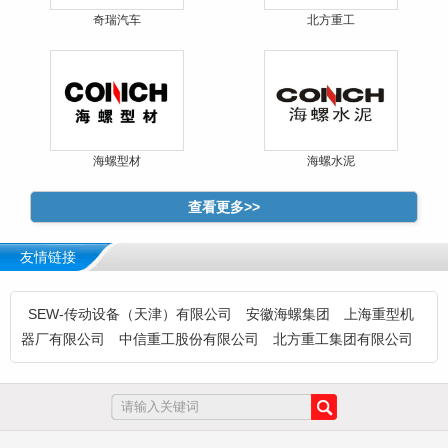
奇瑞汽车
北方重工
海螺型材
海螺水泥
查看更多>>
友情链接
SEW-传动设备（天津）有限公司
安徽海螺集团
上海重型机
器厂有限公司
中信重工股份有限公司
北方重工集团有限公司