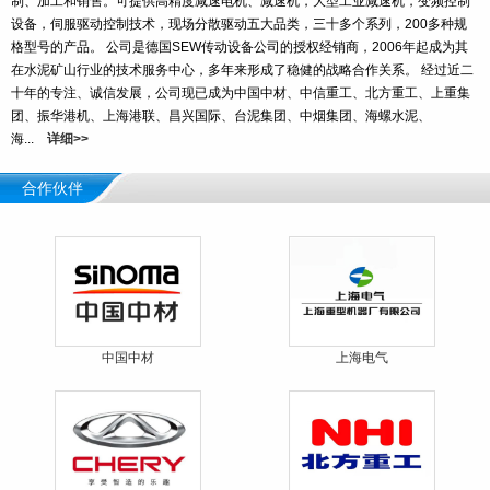
制、加工和销售。可提供高精度减速电机、减速机，大型工业减速机，变频控制
设备，伺服驱动控制技术，现场分散驱动五大品类，三十多个系列，200多种规
格型号的产品。 公司是德国SEW传动设备公司的授权经销商，2006年起成为其
在水泥矿山行业的技术服务中心，多年来形成了稳健的战略合作关系。 经过近二
十年的专注、诚信发展，公司现已成为中国中材、中信重工、北方重工、上重集
团、振华港机、上海港联、昌兴国际、台泥集团、中烟集团、海螺水泥、
海...
详细>>
合作伙伴
中国中材
上海电气