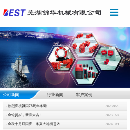
公司新闻
行业新闻
客户案例
·
热烈庆祝祖国76周年华诞
2025/9/29
·
金蛇贺岁，新春大吉！
2025/1/24
·
金秋十月迎国庆，华夏大地情意浓
2024/10/1