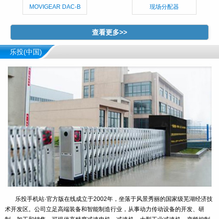
MOVIGEAR DAC-B
现场分配器
查看更多>>
乐投(中国)
乐投手机站·官方版在线成立于2002年，坐落于风景秀丽的国家级芜湖经济技
术开发区。公司立足高端装备和智能制造行业，从事动力传动设备的开发、研