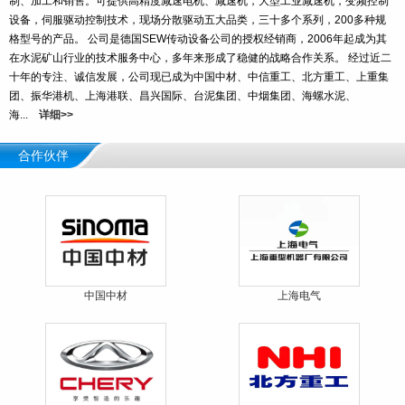
制、加工和销售。可提供高精度减速电机、减速机，大型工业减速机，变频控制
设备，伺服驱动控制技术，现场分散驱动五大品类，三十多个系列，200多种规
格型号的产品。 公司是德国SEW传动设备公司的授权经销商，2006年起成为其
在水泥矿山行业的技术服务中心，多年来形成了稳健的战略合作关系。 经过近二
十年的专注、诚信发展，公司现已成为中国中材、中信重工、北方重工、上重集
团、振华港机、上海港联、昌兴国际、台泥集团、中烟集团、海螺水泥、
海...
详细>>
合作伙伴
中国中材
上海电气