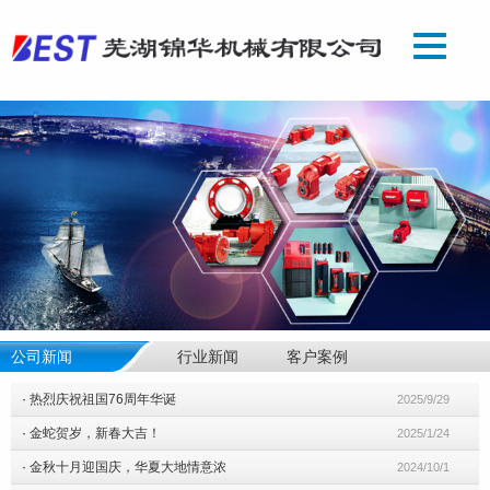
公司新闻
行业新闻
客户案例
·
热烈庆祝祖国76周年华诞
2025/9/29
·
金蛇贺岁，新春大吉！
2025/1/24
·
金秋十月迎国庆，华夏大地情意浓
2024/10/1